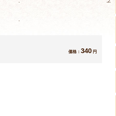
プ
340
価格：
円