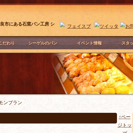
良市にある石窯パン工房 シ
こだわり
シーゲルのパン
イベント情報
スタ
 モンブラン
↑ペー
ジトッ