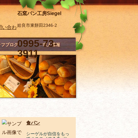
石窯パン工房Siegel
姶良市東餅田2346-2
0995-73-
ッフブログ
求人情報
3911
食パン
シーゲルが自信をもっ