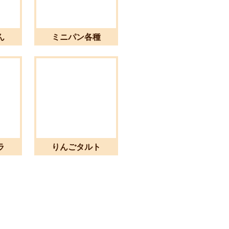
ん
ミニパン各種
ラ
りんごタルト