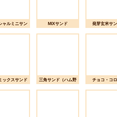
シャルミニサン
MIXサンド
発芽玄米サ
ド
ミックスサンド
三角サンド（ハム野
チョコ・コ
菜）