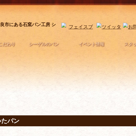
良市にある石窯パン工房 シ
こだわり
シーゲルのパン
イベント情報
スタ
いたパン