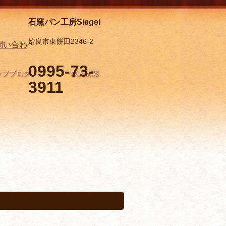
石窯パン工房Siegel
姶良市東餅田2346-2
0995-73-
ッフブログ
求人情報
3911