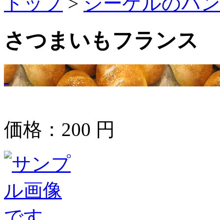
トップ
>
シーゲルのパ
さつまいもフランス
価格：
200
円