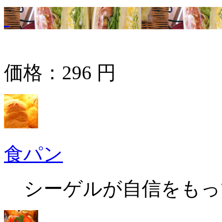
価格：
296
円
食パン
シーゲルが自信をもっ