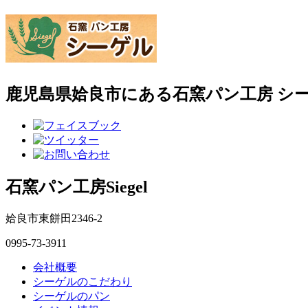
鹿児島県姶良市にある石窯パン工房 シ
石窯パン工房Siegel
姶良市東餅田2346-2
0995-73-3911
会社概要
シーゲルのこだわり
シーゲルのパン