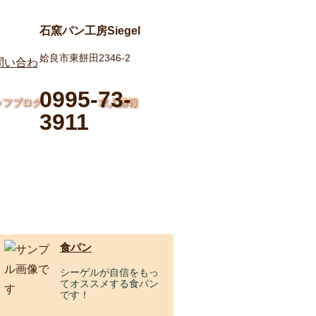
石窯パン工房Siegel
姶良市東餅田2346-2
0995-73-
ッフブログ
求人情報
3911
食パン
シーゲルが自信をもっ
てオススメする食パン
です！