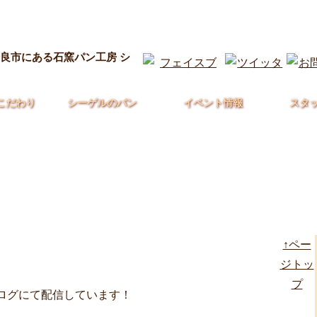
良市にある石窯パン工房 シ
こだわり
シーゲルのパン
イベント情報
スタ
↑ペー
ジトッ
プ
ログにて配信しています！