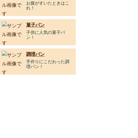
お腹がすいたときはこ
れ！
菓子パン
子供に人気の菓子パ
ン！
調理パン
手作りにこだわった調
理パン！