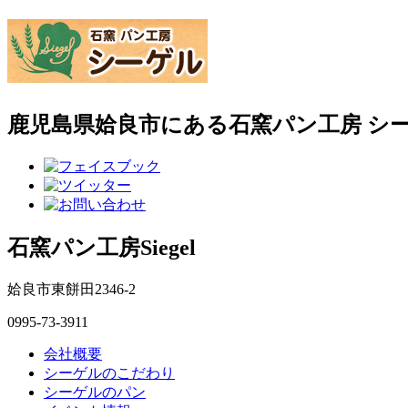
鹿児島県姶良市にある石窯パン工房 シ
石窯パン工房Siegel
姶良市東餅田2346-2
0995-73-3911
会社概要
シーゲルのこだわり
シーゲルのパン