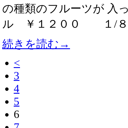
の種類のフルーツが 入
ル ￥１２００ １/８
続きを読む→
<
3
4
5
6
7